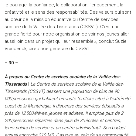
le courage, la confiance, la collaboration, l’engagement, la
créativité et le sens des responsabilités. Des valeurs qui sont
au cœur de la mission éducative du Centre de services
scolaire de la Vallée-des-Tisserands (CSSVT). C’est une
grande fierté pour notre organisation de voir nos jeunes aller
aussi loin dans un projet qui leur ressemble », conclut Suzie
Vranderick, directrice générale du CSSVT.
– 30 –
À propos du Centre de services scolaire de la Vallée-des-
Tisserands
|
Le Centre de services scolaire de la Vallée-des-
Tisserands (CSSVT) dessert une population de plus de 90
000
personnes qui habitent un vaste territoire situé à l’extrémité
ouest de la Montérégie. Il dispense des services éducatifs à
près de 12
5
00
élèves, jeunes et adultes. Il emploie plus de 2
200
personnes réparties dans plus de 30
écoles et centres,
leurs points de service et un centre administratif. Son budget
annuel approche 210
M$. Il assure au sein de sa communauté