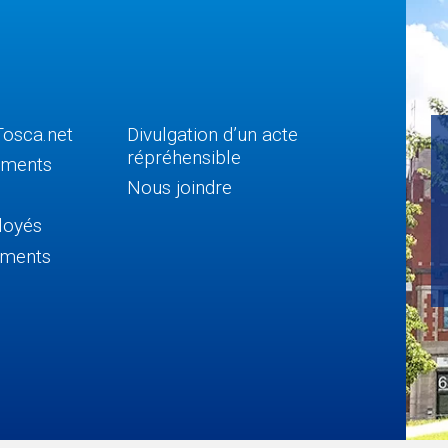
Tosca.net
Divulgation d’un acte
répréhensible
uments
Nous joindre
loyés
lements