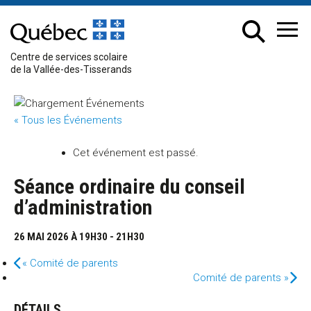
Passer
au
Chercher
Me
contenu
sur
Centre de services scolaire
le
de la Vallée-des-Tisserands
site
Événements
« Tous les Événements
Cet événement est passé.
Séance ordinaire du conseil
d’administration
26 MAI 2026 À 19H30
-
21H30
«
Comité de parents
Comité de parents
»
DÉTAILS