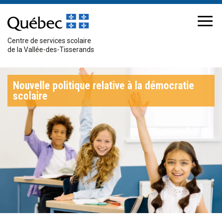
Passer
au
Chercher
Me
contenu
sur
Centre de services scolaire
le
de la Vallée-des-Tisserands
site
Nouvelle politique relative à la démocratie
scolaire